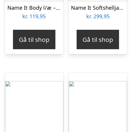
Name It Body l/æ – Rib – NbmHaball – Ashley Blue m. Fodbolde
Name It Softshelljakke m. Fleece – NkmMalta – Sort m. Fodbold
kr.
119,95
kr.
299,95
Gå til shop
Gå til shop