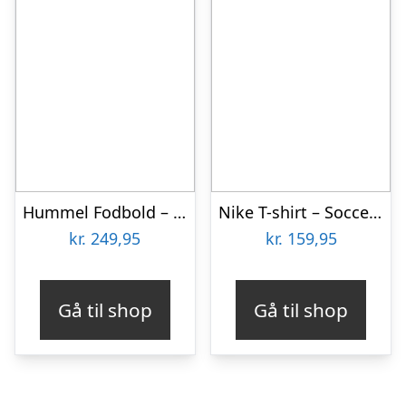
Hummel Fodbold – HmlInspire Training Lite 290 – Blå/Hvid/Neongrø
Nike T-shirt – Soccer – Game Royal m. Fodbold
kr.
249,95
kr.
159,95
Gå til shop
Gå til shop