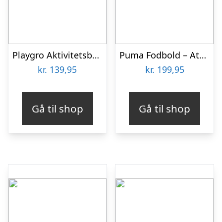
Playgro Aktivitetsbold – Min Første Fodbold
Puma Fodbold – Attacanto Graphic – Puma Silver/Glowing Red
kr.
139,95
kr.
199,95
Gå til shop
Gå til shop