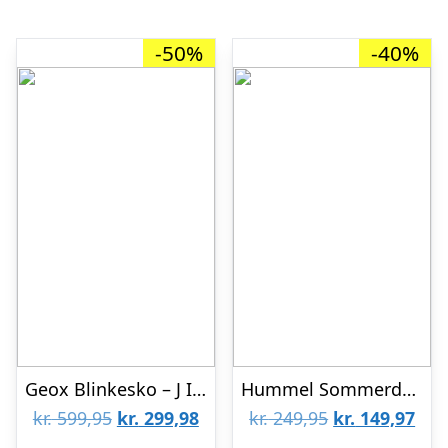
-50%
-40%
Geox Blinkesko – J Inex – Navy/Rød m. Fodbold
Hummel Sommerdragt – Dutch Blue m. Fodbolde
Den
Den
Den
De
kr.
599,95
kr.
299,98
kr.
249,95
kr.
149,97
oprindelige
aktuelle
oprindelige
aktu