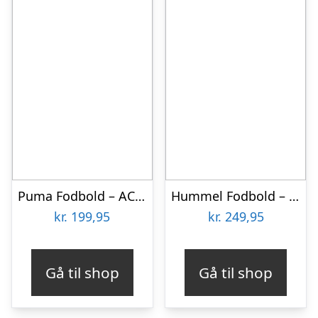
Puma Fodbold – AC Milan – Puma Black/For All Time Red
Hummel Fodbold – HmlInspire Training – Ice Blue/Hvid/Grå
kr.
199,95
kr.
249,95
Gå til shop
Gå til shop