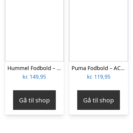
Hummel Fodbold – hmlBlaze Club 26 – Hvid/Blå/Pink
Puma Fodbold – AC Milan – Mini – Puma Black/For All Time Red
kr.
149,95
kr.
119,95
Gå til shop
Gå til shop