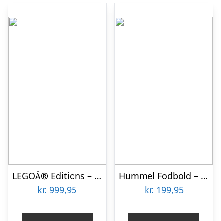
LEGOÂ® Editions – Fodbold 43019 – 1498 Dele
Hummel Fodbold – HmlInspire Club – Neongrøn/Hvid/Grøn
kr.
999,95
kr.
199,95