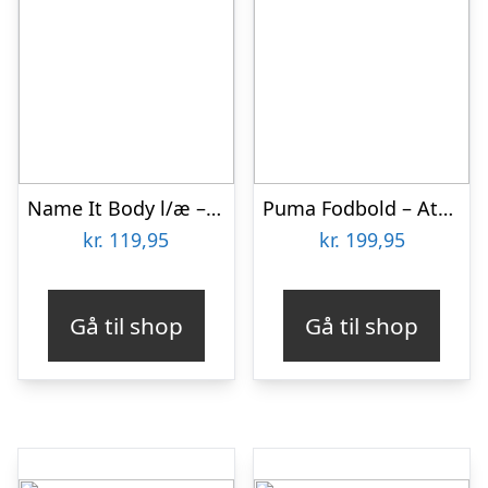
Name It Body l/æ – Rib – NbfHaball – Lotus m. Fodbolde
Puma Fodbold – Attacanto Graphic – Lime Squeeze/Ultra Blue
kr.
119,95
kr.
199,95
Gå til shop
Gå til shop