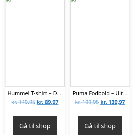
Hummel T-shirt – Dutch Blue m. Fodbolde
Puma Fodbold – Ultra Blue/Poison Pink/Lime
Den
Den
Den
De
kr.
149,95
kr.
89,97
kr.
199,95
kr.
139,97
oprindelige
aktuelle
oprindelige
aktu
pris
pris
pris
pris
Gå til shop
Gå til shop
var:
er:
var:
er: