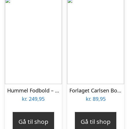
Hummel Fodbold – HmlInspire Training Lite 350 – Blå/Rød/Sort
Forlaget Carlsen Bog – Albert Går Til Fodbold
kr.
249,95
kr.
89,95
Gå til shop
Gå til shop