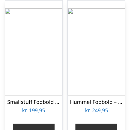
Smallstuff Fodbold – Strik – Off White/Brown
Hummel Fodbold – HmlInspire Training Lite 350 – Grå/Hvid/Lime
kr.
199,95
kr.
249,95