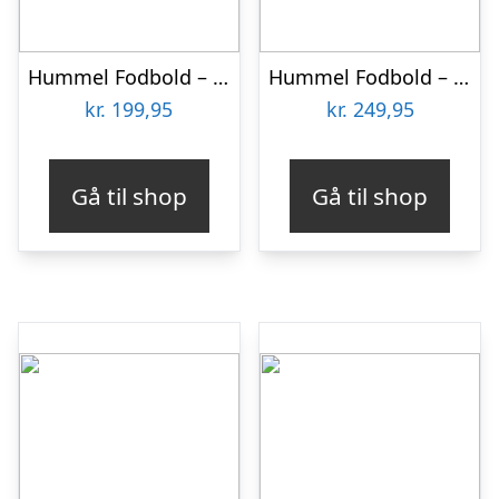
Hummel Fodbold – HmlPrecision Training – Hvid/Blå/Gul
Hummel Fodbold – HmlInspire Training – Rød/Hvid/Teal
kr.
199,95
kr.
249,95
Gå til shop
Gå til shop