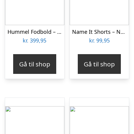
Hummel Fodbold – HmlInspire Elite – Lyseblå/Hvid/Grå
Name It Shorts – NmmHootball – Subdued Blue m. Fodbolde
kr.
399,95
kr.
99,95
Gå til shop
Gå til shop