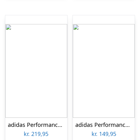
adidas Performance Fodbold – Tango Rosario – Sort/Hvid
adidas Performance Fodbold – Starlancer CLB – Hvid/Sort
kr.
219,95
kr.
149,95