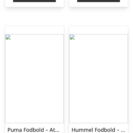
Puma Fodbold – Attacanto Graphic – Fluo Green/Puma Black
Hummel Fodbold – HmlInspire Match – Maroon/Champagne/Sort