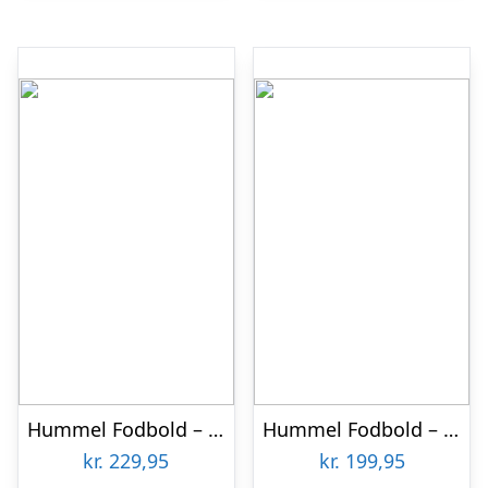
Hummel Fodbold – hmlShimmer – Black/White
Hummel Fodbold – HmlInspire Club – Rød/Hvid/Rød
kr.
229,95
kr.
199,95