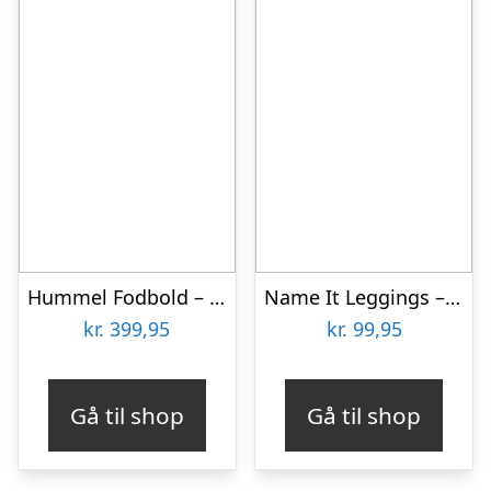
Hummel Fodbold – HmlInspire Elite – Limegrøn/Hvid/Grå
Name It Leggings – Rib – NbmHaball – Peyote Melange m. Fodbolde
kr.
399,95
kr.
99,95
Gå til shop
Gå til shop